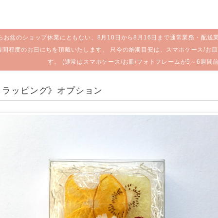
らお盆のショップ休業にともない、8月10日から8月16日まで通常業務・配送
週間程度のお日にちを頂戴いたします。 只今の納期目安は、スマホケース/お皿
す。 (通常はスマホケース/お皿/フォトフレームが5～6週間
トラッピング》オプション