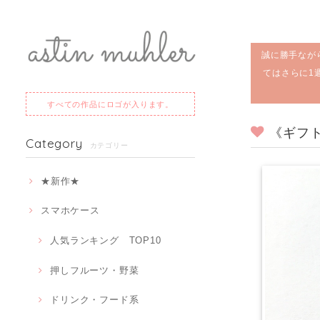
誠に勝手なが
てはさらに1
すべての作品にロゴが入ります。
《ギフ
Category
カテゴリー
★新作★
スマホケース
人気ランキング TOP10
押しフルーツ・野菜
ドリンク・フード系