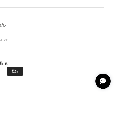
ail.com
取る
登録