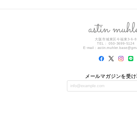
大阪市城東区今福東3-6-8
TEL： 050-3699-5124
E-mail：
astin.muhler.base@gm
メールマガジンを受け