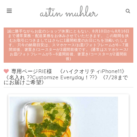
誠に勝手ながらお盆のショップ休業にともない、8月10日から8月16日
まで通常業務・配送業務をお休みさせていただきます。 この期間を挟
むお取引につきましてはさらに1週間程度のお日にちを頂戴いたしま
す。 只今の納期目安は、スマホケース/お皿/フォトフレームが6～7週
間前後、箸置き/コースターが3週間前後です。 (通常はスマホケース/
お皿/フォトフレームが5～6週間前後、箸置き/コースターが2週間前
後)
専用ページRIE様 《ハイクオリティiPhone11》
《名入れ ??Customize Everyday！??》《7/28まで
にお届けご希望》