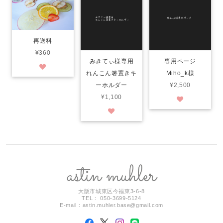
再送料
¥360
みきてぃ様専用
専用ページ
れんこん箸置きキ
Miho_k様
ーホルダー
¥2,500
¥1,100
大阪市城東区今福東3-6-8
TEL： 050-3699-5124
E-mail：
astin.muhler.base@gmail.com