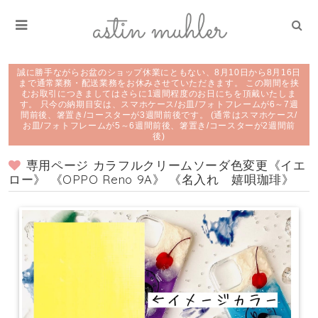
誠に勝手ながらお盆のショップ休業にともない、8月10日から8月16日
まで通常業務・配送業務をお休みさせていただきます。 この期間を挟
むお取引につきましてはさらに1週間程度のお日にちを頂戴いたしま
す。 只今の納期目安は、スマホケース/お皿/フォトフレームが6～7週
間前後、箸置き/コースターが3週間前後です。 (通常はスマホケース/
お皿/フォトフレームが5～6週間前後、箸置き/コースターが2週間前
後)
専用ページ カラフルクリームソーダ色変更《イエ
ロー》 《OPPO Reno 9A》 《名入れ 嬉唄珈琲》