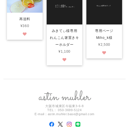
再送料
¥360
みきてぃ様専用
専用ページ
れんこん箸置きキ
Miho_k様
ーホルダー
¥2,500
¥1,100
大阪市城東区今福東3-6-8
TEL： 050-3699-5124
E-mail：
astin.muhler.base@gmail.com