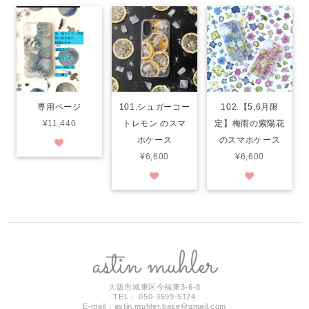
専用ページ
101.シュガーコー
102.【5,6月限
¥11,440
トレモン のスマ
定】梅雨の紫陽花
ホケース
のスマホケース
¥6,600
¥6,600
大阪市城東区今福東3-6-8
TEL： 050-3699-5124
E-mail：
astin.muhler.base@gmail.com