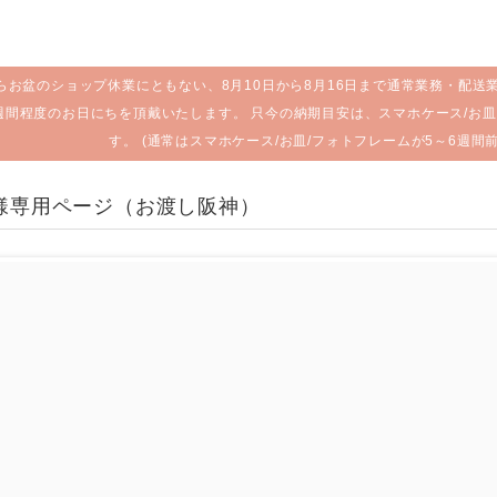
らお盆のショップ休業にともない、8月10日から8月16日まで通常業務・配送
週間程度のお日にちを頂戴いたします。 只今の納期目安は、スマホケース/お皿
す。 (通常はスマホケース/お皿/フォトフレームが5～6週間
A様専用ページ（お渡し阪神）