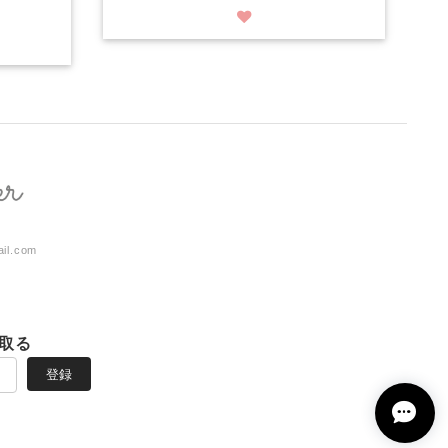
ail.com
取る
登録