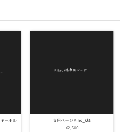
きキーホル
専用ページMiho_k様
¥2,500