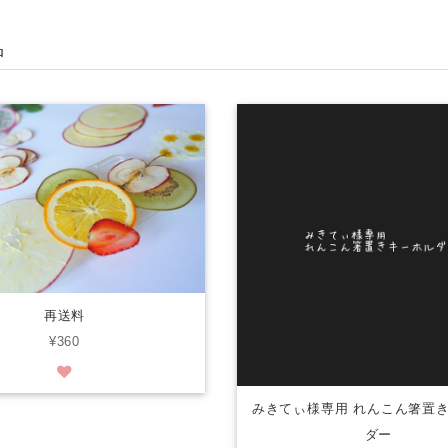
品
再送料
¥360
みきてぃ様専用 れんこん箸置
ダー