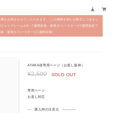
業務をお休みさせていただきます。 この期間を挟むお取引につきまし
/フォトフレームが6～7週間前後、箸置き/コースターが3週間前後で
前後、箸置き/コースターが2週間前後)
AYAKA様専用ページ（お渡し阪神）
¥2,500
SOLD OUT
専用ページ
お直し対応
--- 購入時の注意点 -----------