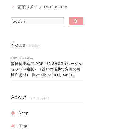
花束リメイク astin emory
News
新着情報
2026.October
阪神梅田本店 POP-UP SHOP ♥ワークシ
ョップ＆物販♥ （阪神の優勝で変更の可
能性あり） 詳細情報 coming soon...
About
ショップ詳細
Shop
Blog