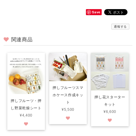
Save
通報する
関連商品
押しフルーツスマ
ホケース作成キッ
押し花スターター
押しフルーツ・押
ト
キット
し野菜乾燥シート
¥5,500
¥6,600
¥4,400