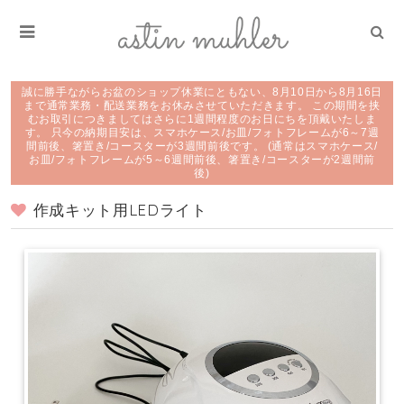
誠に勝手ながらお盆のショップ休業にともない、8月10日から8月16日
まで通常業務・配送業務をお休みさせていただきます。 この期間を挟
むお取引につきましてはさらに1週間程度のお日にちを頂戴いたしま
す。 只今の納期目安は、スマホケース/お皿/フォトフレームが6～7週
間前後、箸置き/コースターが3週間前後です。 (通常はスマホケース/
お皿/フォトフレームが5～6週間前後、箸置き/コースターが2週間前
後)
作成キット用LEDライト