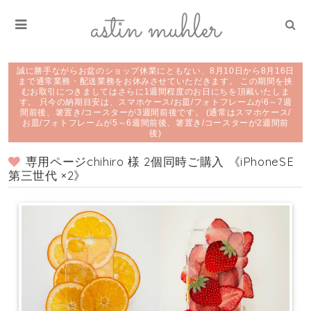
誠に勝手ながらお盆のショップ休業にともない、8月10日から8月16日
まで通常業務・配送業務をお休みさせていただきます。 この期間を挟
むお取引につきましてはさらに1週間程度のお日にちを頂戴いたしま
す。 只今の納期目安は、スマホケース/お皿/フォトフレームが6～7週
間前後、箸置き/コースターが3週間前後です。 (通常はスマホケース/
お皿/フォトフレームが5～6週間前後、箸置き/コースターが2週間前
後)
専用ページchihiro 様 2個同時ご購入 《iPhoneSE
第三世代 ×2》