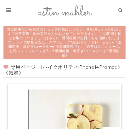
誠に勝手ながらお盆のショップ休業にともない、8月10日から8月16日
まで通常業務・配送業務をお休みさせていただきます。 この期間を挟
むお取引につきましてはさらに1週間程度のお日にちを頂戴いたしま
す。 只今の納期目安は、スマホケース/お皿/フォトフレームが6～7週
間前後、箸置き/コースターが3週間前後です。 (通常はスマホケース/
お皿/フォトフレームが5～6週間前後、箸置き/コースターが2週間前
後)
専用ページ 《ハイクオリティiPhone14Promax》
《気泡》