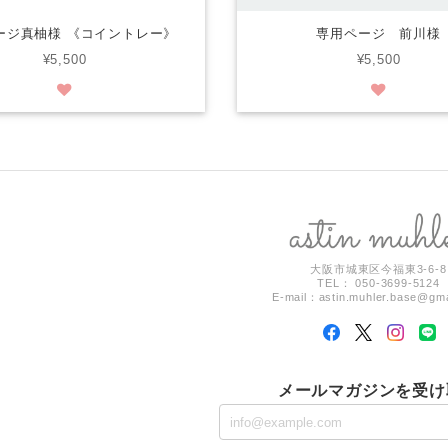
ージ真柚様 《コイントレー》
専用ページ 前川様
¥5,500
¥5,500
大阪市城東区今福東3-6-8
TEL： 050-3699-5124
E-mail：
astin.muhler.base@gm
メールマガジンを受け