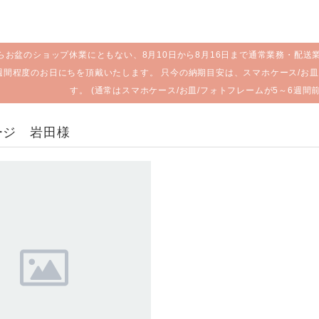
らお盆のショップ休業にともない、8月10日から8月16日まで通常業務・配送
週間程度のお日にちを頂戴いたします。 只今の納期目安は、スマホケース/お皿
す。 (通常はスマホケース/お皿/フォトフレームが5～6週間
ージ 岩田様