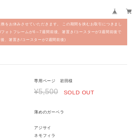
業務をお休みさせていただきます。 この期間を挟むお取引につきまし
/フォトフレームが6～7週間前後、箸置き/コースターが3週間前後で
前後、箸置き/コースターが2週間前後)
専用ページ 岩田様
¥5,500
SOLD OUT
薄めのガーベラ
アジサイ
ネモフィラ