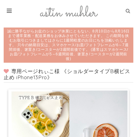
誠に勝手ながらお盆のショップ休業にともない、8月10日から8月16日
まで通常業務・配送業務をお休みさせていただきます。 この期間を挟
むお取引につきましてはさらに1週間程度のお日にちを頂戴いたしま
す。 只今の納期目安は、スマホケース/お皿/フォトフレームが6～7週
間前後、箸置き/コースターが3週間前後です。 (通常はスマホケース/
お皿/フォトフレームが5～6週間前後、箸置き/コースターが2週間前
後)
専用ページれぃこ様 《ショルダータイプB横ビス
止め iPhone13Pro》