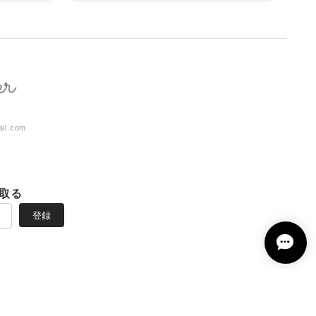
ail.com
取る
登録