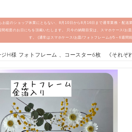
らお盆のショップ休業にともない、8月10日から8月16日まで通常業務・配送
週間程度のお日にちを頂戴いたします。 只今の納期目安は、スマホケース/お皿
す。 (通常はスマホケース/お皿/フォトフレームが5～6週間
ジH様 フォトフレーム 、コースター6枚 《それぞ