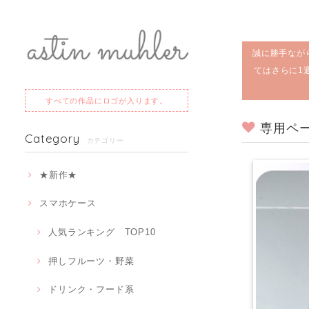
誠に勝手なが
てはさらに1
すべての作品にロゴが入ります。
専用ペー
Category
カテゴリー
★新作★
スマホケース
人気ランキング TOP10
押しフルーツ・野菜
ドリンク・フード系