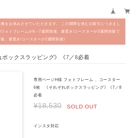
業務をお休みさせていただきます。 この期間を挟むお取引につきまし
/フォトフレームが6～7週間前後、箸置き/コースターが3週間前後で
前後、箸置き/コースターが2週間前後)
れボックスラッピング》《7／8必着
専用ページH様 フォトフレーム 、コースター
6枚 《それぞれボックスラッピング》《7／8
必着
¥18,530
SOLD OUT
インスタ対応