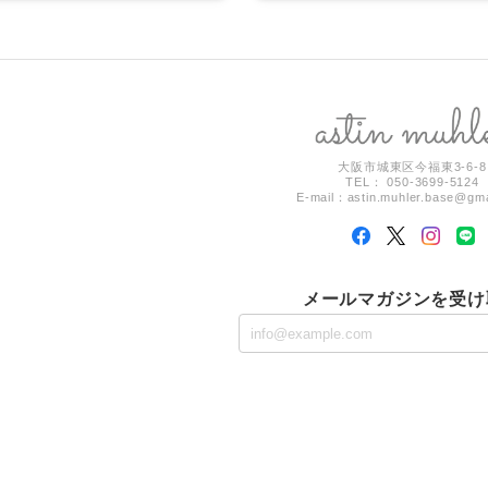
大阪市城東区今福東3-6-8
TEL： 050-3699-5124
E-mail：
astin.muhler.base@gm
メールマガジンを受け