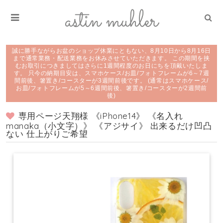
誠に勝手ながらお盆のショップ休業にともない、8月10日から8月16日
まで通常業務・配送業務をお休みさせていただきます。 この期間を挟
むお取引につきましてはさらに1週間程度のお日にちを頂戴いたしま
す。 只今の納期目安は、スマホケース/お皿/フォトフレームが6～7週
間前後、箸置き/コースターが3週間前後です。 (通常はスマホケース/
お皿/フォトフレームが5～6週間前後、箸置き/コースターが2週間前
後)
専用ページ天翔様 《iPhone14》 《名入れ
manaka（小文字）》 《アジサイ》 出来るだけ凹凸
ない 仕上がりご希望