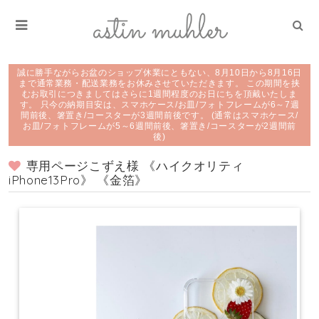
誠に勝手ながらお盆のショップ休業にともない、8月10日から8月16日
まで通常業務・配送業務をお休みさせていただきます。 この期間を挟
むお取引につきましてはさらに1週間程度のお日にちを頂戴いたしま
す。 只今の納期目安は、スマホケース/お皿/フォトフレームが6～7週
間前後、箸置き/コースターが3週間前後です。 (通常はスマホケース/
お皿/フォトフレームが5～6週間前後、箸置き/コースターが2週間前
後)
専用ページこずえ様 《ハイクオリティ
iPhone13Pro》 《金箔》