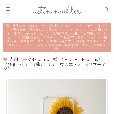
誠に勝手ながらお盆のショップ休業にともない、8月10日から8月16日
まで通常業務・配送業務をお休みさせていただきます。 この期間を挟
むお取引につきましてはさらに1週間程度のお日にちを頂戴いたしま
す。 只今の納期目安は、スマホケース/お皿/フォトフレームが6～7週
間前後、箸置き/コースターが3週間前後です。 (通常はスマホケース/
お皿/フォトフレームが5～6週間前後、箸置き/コースターが2週間前
後)
専用ページ4kidsmam様 《iPhone14Promax》
《ひまわり》 《蓮》 《サトウカエデ》 《ヤマモミ
ジ》