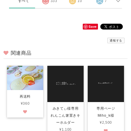
すべて
333
10
7
Save
通報する
関連商品
再送料
¥360
みきてぃ様専用
専用ページ
れんこん箸置きキ
Miho_k様
ーホルダー
¥2,500
¥1,100