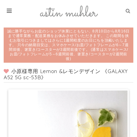
誠に勝手ながらお盆のショップ休業にともない、8月10日から8月16日
まで通常業務・配送業務をお休みさせていただきます。 この期間を挟
むお取引につきましてはさらに1週間程度のお日にちを頂戴いたしま
す。 只今の納期目安は、スマホケース/お皿/フォトフレームが6～7週
間前後、箸置き/コースターが3週間前後です。 (通常はスマホケース/
お皿/フォトフレームが5～6週間前後、箸置き/コースターが2週間前
後)
小原様専用 Lemon &レモンデザイン 《GALAXY
A52 5G sc-53B》