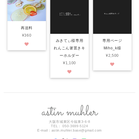
再送料
¥360
みきてぃ様専用
専用ページ
れんこん箸置きキ
Miho_k様
ーホルダー
¥2,500
¥1,100
大阪市城東区今福東3-6-8
TEL： 050-3699-5124
E-mail：
astin.muhler.base@gmail.com