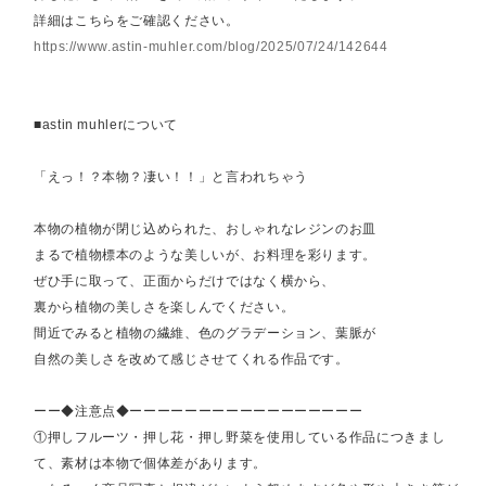
詳細はこちらをご確認ください。
https://www.astin-muhler.com/blog/2025/07/24/142644
■astin muhlerについて
「えっ！？本物？凄い！！」と言われちゃう
本物の植物が閉じ込められた、おしゃれなレジンのお皿
まるで植物標本のような美しいが、お料理を彩ります。
ぜひ手に取って、正面からだけではなく横から、
裏から植物の美しさを楽しんでください。
間近でみると植物の繊維、色のグラデーション、葉脈が
自然の美しさを改めて感じさせてくれる作品です。
ーー◆注意点◆ーーーーーーーーーーーーーーーーー
①押しフルーツ・押し花・押し野菜を使用している作品につきまし
て、素材は本物で個体差があります。