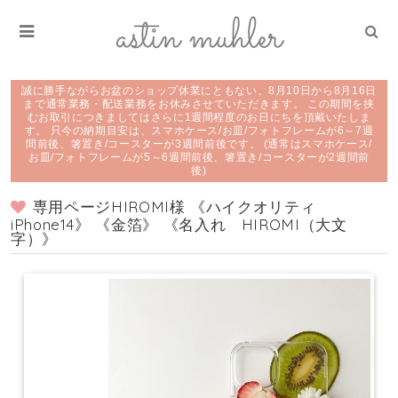
誠に勝手ながらお盆のショップ休業にともない、8月10日から8月16日
まで通常業務・配送業務をお休みさせていただきます。 この期間を挟
むお取引につきましてはさらに1週間程度のお日にちを頂戴いたしま
す。 只今の納期目安は、スマホケース/お皿/フォトフレームが6～7週
間前後、箸置き/コースターが3週間前後です。 (通常はスマホケース/
お皿/フォトフレームが5～6週間前後、箸置き/コースターが2週間前
後)
専用ページHIROMI様 《ハイクオリティ
iPhone14》 《金箔》 《名入れ HIROMI（大文
字）》