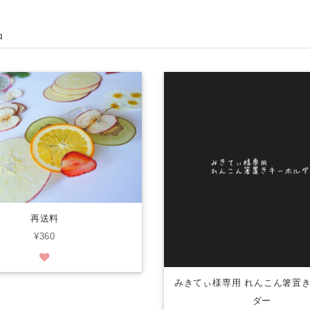
品
再送料
¥360
みきてぃ様専用 れんこん箸置
ダー