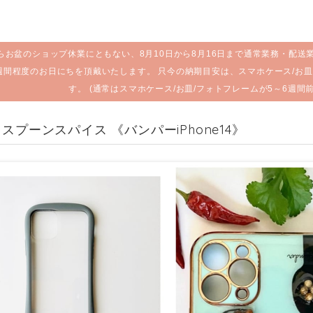
らお盆のショップ休業にともない、8月10日から8月16日まで通常業務・配送
週間程度のお日にちを頂戴いたします。 只今の納期目安は、スマホケース/お皿
す。 (通常はスマホケース/お皿/フォトフレームが5～6週間
 スプーンスパイス 《バンパーiPhone14》