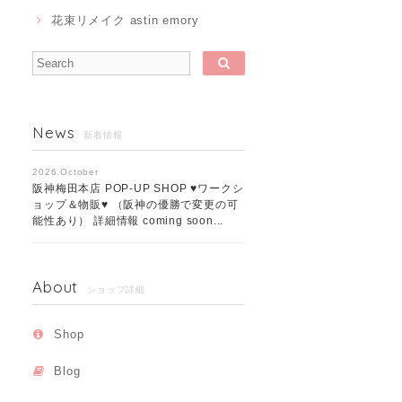
花束リメイク astin emory
News
新着情報
2026.October
阪神梅田本店 POP-UP SHOP ♥ワークシ
ョップ＆物販♥ （阪神の優勝で変更の可
能性あり） 詳細情報 coming soon...
About
ショップ詳細
Shop
Blog