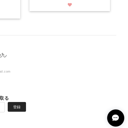
ail.com
取る
登録