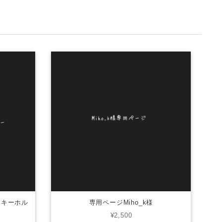
きキーホル
専用ページMiho_k様
¥2,500