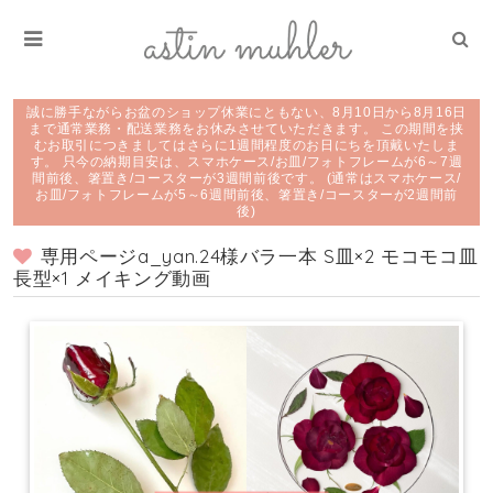
誠に勝手ながらお盆のショップ休業にともない、8月10日から8月16日
まで通常業務・配送業務をお休みさせていただきます。 この期間を挟
むお取引につきましてはさらに1週間程度のお日にちを頂戴いたしま
す。 只今の納期目安は、スマホケース/お皿/フォトフレームが6～7週
間前後、箸置き/コースターが3週間前後です。 (通常はスマホケース/
お皿/フォトフレームが5～6週間前後、箸置き/コースターが2週間前
後)
専用ページa_yan.24様バラ一本 S皿×2 モコモコ皿
長型×1 メイキング動画