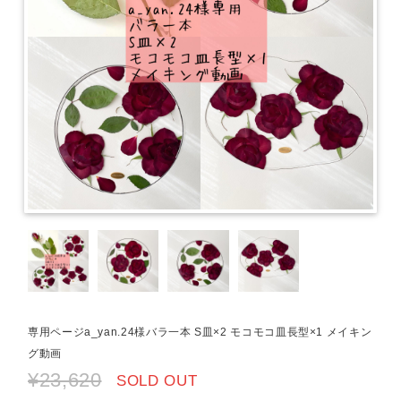
専用ページa_yan.24様バラ一本 S皿×2 モコモコ皿長型×1 メイキン
グ動画
¥23,620
SOLD OUT