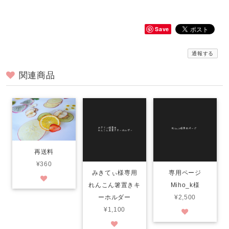
Save
通報する
関連商品
再送料
¥360
みきてぃ様専用
専用ページ
れんこん箸置きキ
Miho_k様
ーホルダー
¥2,500
¥1,100