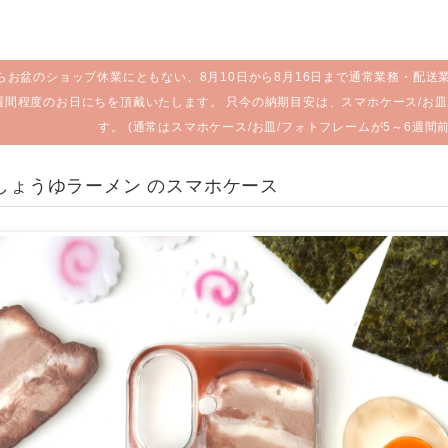
らお盆のショップ休業にともない、8月10日から8月16日まで通常業務・配送
週間程度のお日にちを頂戴いたします。 只今の納期目安は、スマホケース/お皿
す。 (通常はスマホケース/お皿/フォトフレームが5～6週間
麗しょうゆラーメン のスマホケース