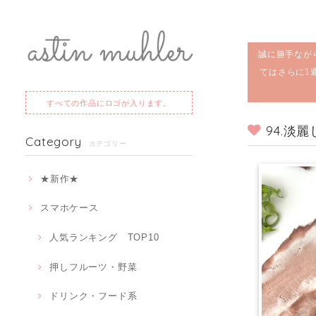
誠に勝手なが
てはさらに1
すべての作品にロゴが入ります。
94.淡
Category
カテゴリー
★新作★
スマホケース
人気ランキング TOP10
押しフルーツ・野菜
ドリンク・フード系