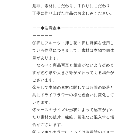
是非、素材にこだわり、手作りにこだわり
丁寧に作り上げた作品のお楽しみください。
ーー◆注意点◆ーーーーーーーーーーーーー
ーーーーー
①押しフルーツ・押し花・押し野菜を使用し
ている作品につきまして、素材は本物で個体
差があります。
なるべく商品写真と相違がないよう努めま
すが色や形や大きさ等が変わってくる場合が
ございます。
②そして本物の素材に関しては時間の経過と
共にドライフラワーの様な色合いに変化して
いきます。
③ケースのサイズや形状によって配置がずれ
たり素材の破片、繊維、気泡など混入する場
合がございます。
④スマホのカラーによっては装着時のイメー