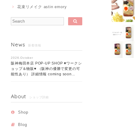
花束リメイク astin emory
News
新着情報
2026.October
阪神梅田本店 POP-UP SHOP ♥ワークシ
ョップ＆物販♥ （阪神の優勝で変更の可
能性あり） 詳細情報 coming soon...
About
ショップ詳細
Shop
Blog