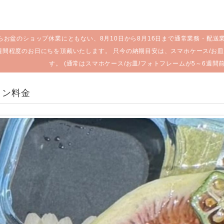
らお盆のショップ休業にともない、8月10日から8月16日まで通常業務・配送
週間程度のお日にちを頂戴いたします。 只今の納期目安は、スマホケース/お皿
す。 (通常はスマホケース/お皿/フォトフレームが5～6週間
ョン料金