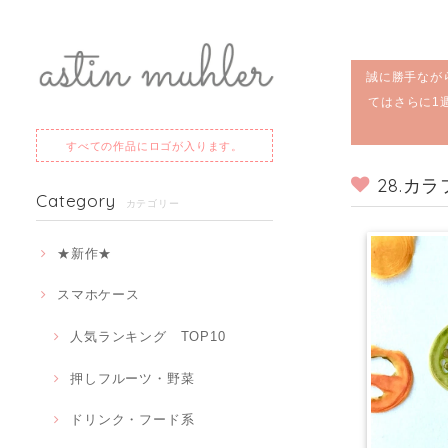
誠に勝手なが
てはさらに1
すべての作品にロゴが入ります。
28.カ
Category
カテゴリー
★新作★
スマホケース
人気ランキング TOP10
押しフルーツ・野菜
ドリンク・フード系