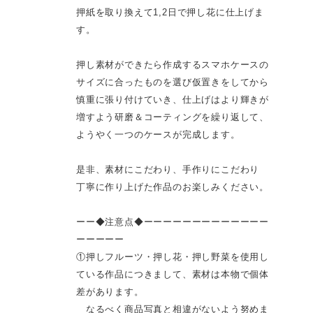
押紙を取り換えて1,2日で押し花に仕上げま
す。
押し素材ができたら作成するスマホケースの
サイズに合ったものを選び仮置きをしてから
慎重に張り付けていき、仕上げはより輝きが
増すよう研磨＆コーティングを繰り返して、
ようやく一つのケースが完成します。
是非、素材にこだわり、手作りにこだわり
丁寧に作り上げた作品のお楽しみください。
ーー◆注意点◆ーーーーーーーーーーーーー
ーーーーー
①押しフルーツ・押し花・押し野菜を使用し
ている作品につきまして、素材は本物で個体
差があります。
なるべく商品写真と相違がないよう努めま