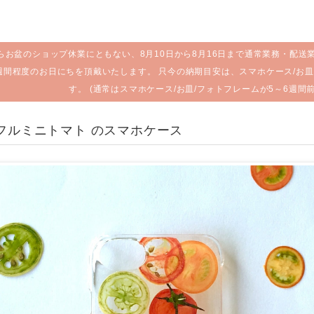
らお盆のショップ休業にともない、8月10日から8月16日まで通常業務・配送
週間程度のお日にちを頂戴いたします。 只今の納期目安は、スマホケース/お皿
す。 (通常はスマホケース/お皿/フォトフレームが5～6週間
ラフルミニトマト のスマホケース