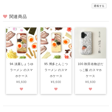
通報する
関連商品
94.淡麗しょうゆ
95.博多とんこつ
100.秋田名物ぼだ
ラーメン のスマ
ラーメン のスマ
っこ飯 のスマホ
ホケース
ホケース
ケース
¥6,600
¥6,600
¥6,600