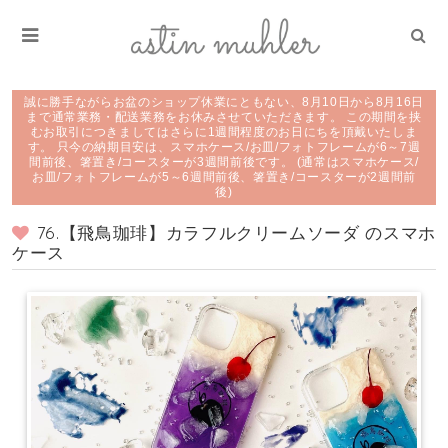
誠に勝手ながらお盆のショップ休業にともない、8月10日から8月16日
まで通常業務・配送業務をお休みさせていただきます。 この期間を挟
むお取引につきましてはさらに1週間程度のお日にちを頂戴いたしま
す。 只今の納期目安は、スマホケース/お皿/フォトフレームが6～7週
間前後、箸置き/コースターが3週間前後です。 (通常はスマホケース/
お皿/フォトフレームが5～6週間前後、箸置き/コースターが2週間前
後)
76.【飛鳥珈琲】カラフルクリームソーダ のスマホ
ケース