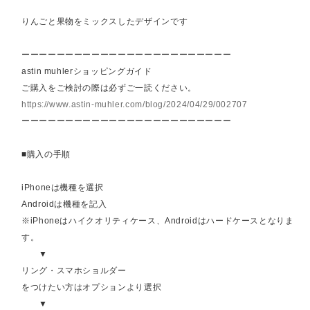
りんごと果物をミックスしたデザインです
ーーーーーーーーーーーーーーーーーーーーーーーー
astin muhlerショッピングガイド
ご購入をご検討の際は必ずご一読ください。
https://www.astin-muhler.com/blog/2024/04/29/002707
ーーーーーーーーーーーーーーーーーーーーーーーー
■購入の手順
iPhoneは機種を選択
Androidは機種を記入
※iPhoneはハイクオリティケース、Androidはハードケースとなりま
す。
▼
リング・スマホショルダー
をつけたい方はオプションより選択
▼