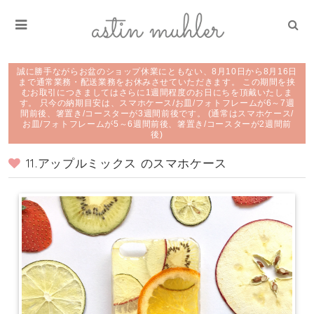
誠に勝手ながらお盆のショップ休業にともない、8月10日から8月16日
まで通常業務・配送業務をお休みさせていただきます。 この期間を挟
むお取引につきましてはさらに1週間程度のお日にちを頂戴いたしま
す。 只今の納期目安は、スマホケース/お皿/フォトフレームが6～7週
間前後、箸置き/コースターが3週間前後です。 (通常はスマホケース/
お皿/フォトフレームが5～6週間前後、箸置き/コースターが2週間前
後)
11.アップルミックス のスマホケース