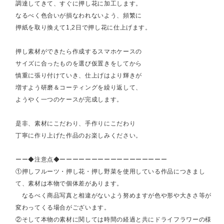
調達してきて、すぐに押し花に加工します。
なるべく色合いが損なわれないよう、頻繁に
押紙を取り換えて1,2日で押し花に仕上げます。
押し素材ができたら作成するスマホケースの
サイズに合ったものを選び仮置きをしてから
慎重に張り付けていき、仕上げはより輝きが
増すよう研磨＆コーティングを繰り返して、
ようやく一つのケースが完成します。
是非、素材にこだわり、手作りにこだわり
丁寧に作り上げた作品のお楽しみください。
ーー◆注意点◆ーーーーーーーーーーーーーーーーー
①押しフルーツ・押し花・押し野菜を使用している作品につきまし
て、素材は本物で個体差があります。
なるべく商品写真と相違がないよう努めますが色や形や大きさ等が
変わってくる場合がございます。
②そして本物の素材に関しては時間の経過と共にドライフラワーの様