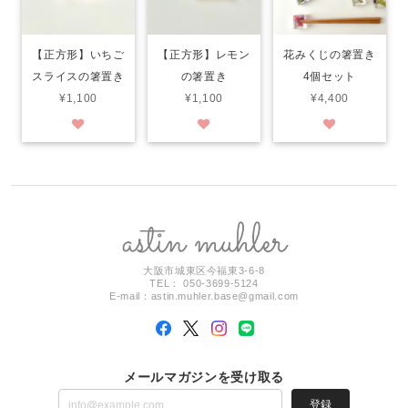
【正方形】いちご
【正方形】レモン
花みくじの箸置き
スライスの箸置き
の箸置き
4個セット
¥1,100
¥1,100
¥4,400
大阪市城東区今福東3-6-8
TEL： 050-3699-5124
E-mail：
astin.muhler.base@gmail.com
メールマガジンを受け取る
登録