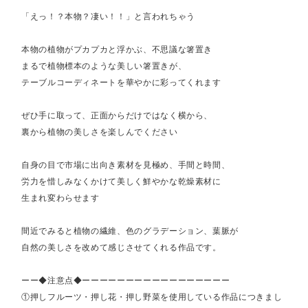
「えっ！？本物？凄い！！」と言われちゃう
本物の植物がプカプカと浮かぶ、不思議な箸置き
まるで植物標本のような美しい箸置きが、
テーブルコーディネートを華やかに彩ってくれます
ぜひ手に取って、正面からだけではなく横から、
裏から植物の美しさを楽しんでください
自身の目で市場に出向き素材を見極め、手間と時間、
労力を惜しみなくかけて美しく鮮やかな乾燥素材に
生まれ変わらせます
間近でみると植物の繊維、色のグラデーション、葉脈が
自然の美しさを改めて感じさせてくれる作品です。
ーー◆注意点◆ーーーーーーーーーーーーーーーーー
①押しフルーツ・押し花・押し野菜を使用している作品につきまし