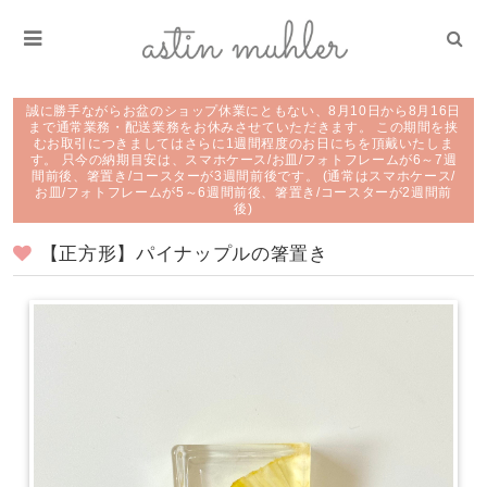
誠に勝手ながらお盆のショップ休業にともない、8月10日から8月16日
まで通常業務・配送業務をお休みさせていただきます。 この期間を挟
むお取引につきましてはさらに1週間程度のお日にちを頂戴いたしま
す。 只今の納期目安は、スマホケース/お皿/フォトフレームが6～7週
間前後、箸置き/コースターが3週間前後です。 (通常はスマホケース/
お皿/フォトフレームが5～6週間前後、箸置き/コースターが2週間前
後)
【正方形】パイナップルの箸置き