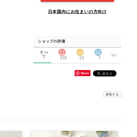
日本国内にお住まいの方向け
ショップの評価
すべ
て
333
10
7
Save
通報する