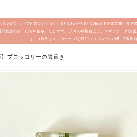
らお盆のショップ休業にともない、8月10日から8月16日まで通常業務・配送
週間程度のお日にちを頂戴いたします。 只今の納期目安は、スマホケース/お皿
す。 (通常はスマホケース/お皿/フォトフレームが5～6週間
形】ブロッコリーの箸置き