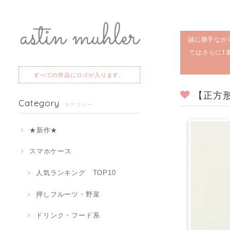
誠に勝手なが
てはさらに1
すべての作品にロゴが入ります。
【正方
Category
カテゴリー
★新作★
スマホケース
人気ランキング TOP10
押しフルーツ・野菜
ドリンク・フード系