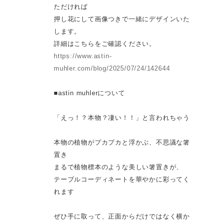
ただければ
押し花にして画像つきで一緒にデザインいた
します。
詳細はこちらをご確認ください。
https://www.astin-
muhler.com/blog/2025/07/24/142644
■astin muhlerについて
「えっ！？本物？凄い！！」と言われちゃう
本物の植物がプカプカと浮かぶ、不思議な箸
置き
まるで植物標本のような美しい箸置きが、
テーブルコーディネートを華やかに彩ってく
れます
ぜひ手に取って、正面からだけではなく横か