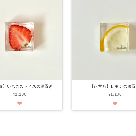
形】いちごスライスの箸置き
【正方形】レモンの箸置
¥1,100
¥1,100