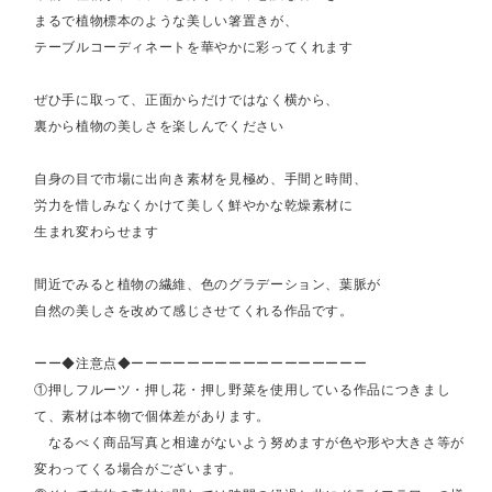
まるで植物標本のような美しい箸置きが、
テーブルコーディネートを華やかに彩ってくれます
ぜひ手に取って、正面からだけではなく横から、
裏から植物の美しさを楽しんでください
自身の目で市場に出向き素材を見極め、手間と時間、
労力を惜しみなくかけて美しく鮮やかな乾燥素材に
生まれ変わらせます
間近でみると植物の繊維、色のグラデーション、葉脈が
自然の美しさを改めて感じさせてくれる作品です。
ーー◆注意点◆ーーーーーーーーーーーーーーーーー
①押しフルーツ・押し花・押し野菜を使用している作品につきまし
て、素材は本物で個体差があります。
なるべく商品写真と相違がないよう努めますが色や形や大きさ等が
変わってくる場合がございます。