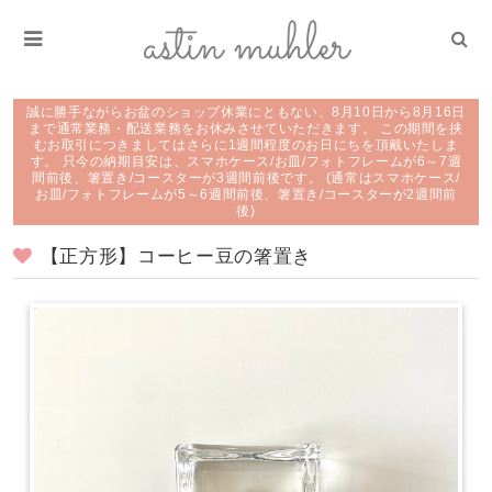
誠に勝手ながらお盆のショップ休業にともない、8月10日から8月16日
まで通常業務・配送業務をお休みさせていただきます。 この期間を挟
むお取引につきましてはさらに1週間程度のお日にちを頂戴いたしま
す。 只今の納期目安は、スマホケース/お皿/フォトフレームが6～7週
間前後、箸置き/コースターが3週間前後です。 (通常はスマホケース/
お皿/フォトフレームが5～6週間前後、箸置き/コースターが2週間前
後)
【正方形】コーヒー豆の箸置き