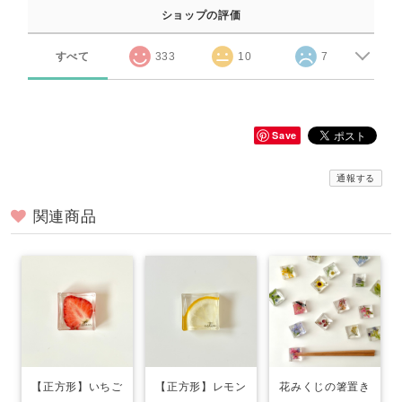
ショップの評価
すべて
333
10
7
Save
通報する
関連商品
【正方形】いちご
【正方形】レモン
花みくじの箸置き