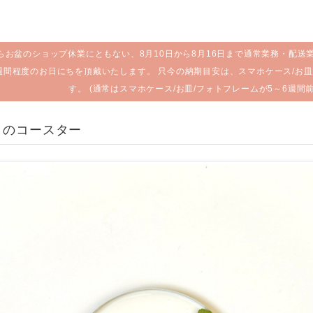
らお盆のショップ休業にともない、8月10日から8月16日まで通常業務・配送
週間程度のお日にちを頂戴いたします。 只今の納期目安は、スマホケース/お皿
す。 (通常はスマホケース/お皿/フォトフレームが5～6週間
くのコースター