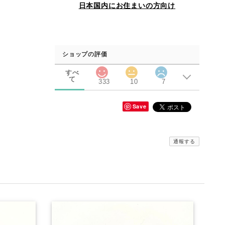
日本国内にお住まいの方向け
ショップの評価
すべ
て
333
10
7
Save
通報する