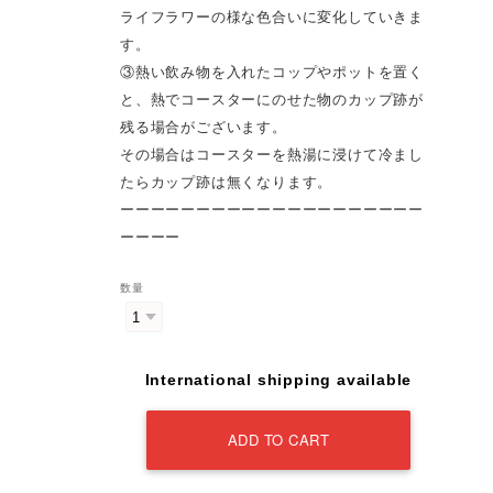
ライフラワーの様な色合いに変化していきま
す。
③熱い飲み物を入れたコップやポットを置く
と、熱でコースターにのせた物のカップ跡が
残る場合がございます。
その場合はコースターを熱湯に浸けて冷まし
たらカップ跡は無くなります。
ーーーーーーーーーーーーーーーーーーーー
ーーーー
数量
International shipping available
ADD TO CART