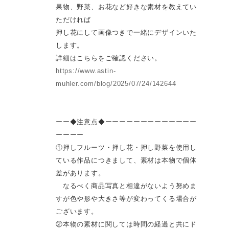
果物、野菜、お花など好きな素材を教えてい
ただければ
押し花にして画像つきで一緒にデザインいた
します。
詳細はこちらをご確認ください。
https://www.astin-
muhler.com/blog/2025/07/24/142644
ーー◆注意点◆ーーーーーーーーーーーーー
ーーーー
①押しフルーツ・押し花・押し野菜を使用し
ている作品につきまして、素材は本物で個体
差があります。
なるべく商品写真と相違がないよう努めま
すが色や形や大きさ等が変わってくる場合が
ございます。
②本物の素材に関しては時間の経過と共にド