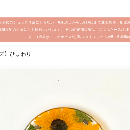
らお盆のショップ休業にともない、8月10日から8月16日まで通常業務・配送
週間程度のお日にちを頂戴いたします。 只今の納期目安は、スマホケース/お皿
す。 (通常はスマホケース/お皿/フォトフレームが5～6週間
イズ】ひまわり