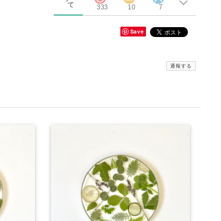
て
333
10
7
Save
通報する