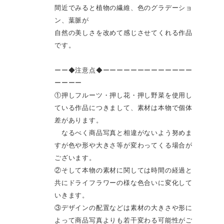
間近でみると植物の繊維、色のグラデーショ
ン、葉脈が
自然の美しさを改めて感じさせてくれる作品
です。
ーー◆注意点◆ーーーーーーーーーーーーー
ーーーー
①押しフルーツ・押し花・押し野菜を使用し
ている作品につきまして、素材は本物で個体
差があります。
なるべく商品写真と相違がないよう努めま
すが色や形や大きさ等が変わってくる場合が
ございます。
②そして本物の素材に関しては時間の経過と
共にドライフラワーの様な色合いに変化して
いきます。
③デザインの配置などは素材の大きさや形に
よって商品写真よりも若干変わる可能性がご