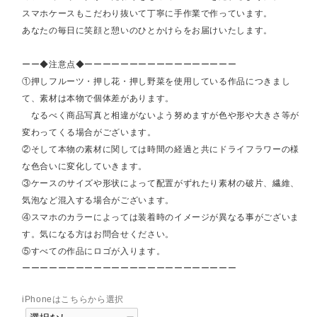
スマホケースもこだわり抜いて丁寧に手作業で作っています。
あなたの毎日に笑顔と憩いのひとかけらをお届けいたします。
ーー◆注意点◆ーーーーーーーーーーーーーーーーー
①押しフルーツ・押し花・押し野菜を使用している作品につきまし
て、素材は本物で個体差があります。
なるべく商品写真と相違がないよう努めますが色や形や大きさ等が
変わってくる場合がございます。
②そして本物の素材に関しては時間の経過と共にドライフラワーの様
な色合いに変化していきます。
③ケースのサイズや形状によって配置がずれたり素材の破片、繊維、
気泡など混入する場合がございます。
④スマホのカラーによっては装着時のイメージが異なる事がございま
す。気になる方はお問合せください。
⑤すべての作品にロゴが入ります。
ーーーーーーーーーーーーーーーーーーーーーーーー
iPhoneはこちらから選択