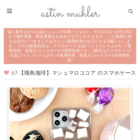
誠に勝手ながらお盆のショップ休業にともない、8月10日から8月16日
まで通常業務・配送業務をお休みさせていただきます。 この期間を挟
むお取引につきましてはさらに1週間程度のお日にちを頂戴いたしま
す。 只今の納期目安は、スマホケース/お皿/フォトフレームが6～7週
間前後、箸置き/コースターが3週間前後です。 (通常はスマホケース/
お皿/フォトフレームが5～6週間前後、箸置き/コースターが2週間前
後)
67.【飛鳥珈琲】マシュマロココア のスマホケース