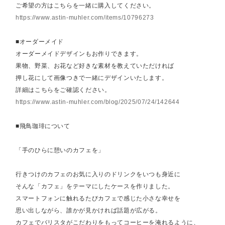
ご希望の方はこちらを一緒に購入してください。
https://www.astin-muhler.com/items/10796273
■オーダーメイド
オーダーメイドデザインもお作りできます。
果物、野菜、お花など好きな素材を教えていただければ
押し花にして画像つきで一緒にデザインいたします。
詳細はこちらをご確認ください。
https://www.astin-muhler.com/blog/2025/07/24/142644
■飛鳥珈琲について
「手のひらに憩いのカフェを」
行きつけのカフェのお気に入りのドリンクをいつも身近に
そんな「カフェ」をテーマにしたケースを作りました。
スマートフォンに触れるたびカフェで感じた小さな幸せを
思い出しながら、誰かが見かければ話題が広がる。
カフェでバリスタがこだわりをもってコーヒーを淹れるように、